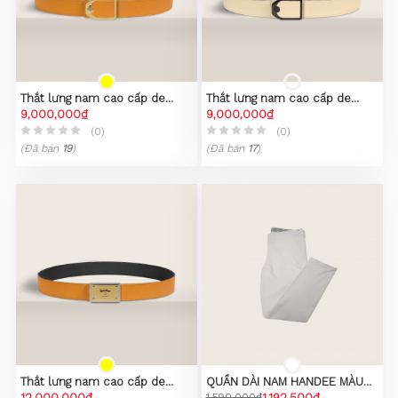
Thắt lưng nam cao cấp de
Thắt lưng nam cao cấp de
Handeé mặt khoá đen trắng
9,000,000₫
Handeé mặt khoá đen trắng
9,000,000₫
No.02
No.02
(0)
(0)
(Đã bán
19
)
(Đã bán
17
)
Thắt lưng nam cao cấp de
QUẦN DÀI NAM HANDEE MÀU
Handeé mặt khoá vàng No.03
12,000,000₫
WHITE 2
1,590,000₫
1,192,500₫