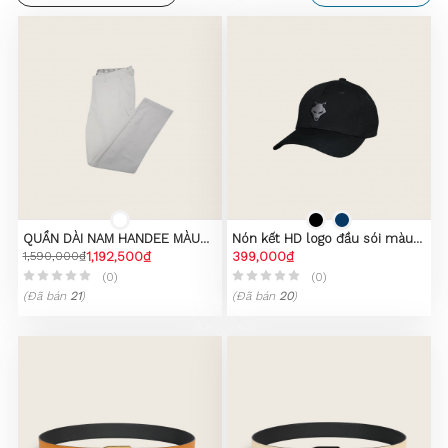
QUẦN DÀI NAM HANDEE MÀU
Nón kết HD logo đầu sói màu
WHITE 1
1,590,000₫
1,192,500₫
đen
399,000₫
(0)
(0)
(Đã bán
21
)
(Đã bán
20
)