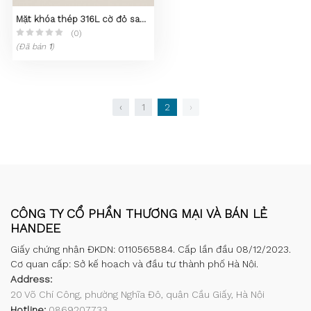
Mặt khóa thép 316L cờ đỏ sao
vàng
(0)
(Đã bán
1
)
‹
1
2
›
CÔNG TY CỔ PHẦN THƯƠNG MẠI VÀ BÁN LẺ
HANDEE
Giấy chứng nhận ĐKDN: 0110565884. Cấp lần đầu 08/12/2023.
Cơ quan cấp: Sở kế hoạch và đầu tư thành phố Hà Nội.
Address:
20 Võ Chí Công, phường Nghĩa Đô, quận Cầu Giấy, Hà Nội
Hotline:
0869207733