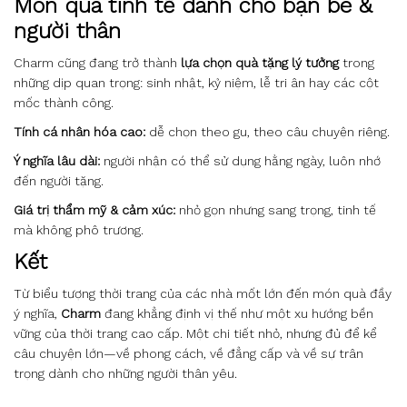
Món quà tinh tế dành cho bạn bè &
người thân
Charm cũng đang trở thành
lựa chọn quà tặng lý tưởng
trong
những dịp quan trọng: sinh nhật, kỷ niệm, lễ tri ân hay các cột
mốc thành công.
Tính cá nhân hóa cao:
dễ chọn theo gu, theo câu chuyện riêng.
Ý nghĩa lâu dài:
người nhận có thể sử dụng hằng ngày, luôn nhớ
đến người tặng.
Giá trị thẩm mỹ & cảm xúc:
nhỏ gọn nhưng sang trọng, tinh tế
mà không phô trương.
Kết
Từ biểu tượng thời trang của các nhà mốt lớn đến món quà đầy
ý nghĩa,
Charm
đang khẳng định vị thế như một xu hướng bền
vững của thời trang cao cấp. Một chi tiết nhỏ, nhưng đủ để kể
câu chuyện lớn—về phong cách, về đẳng cấp và về sự trân
trọng dành cho những người thân yêu.