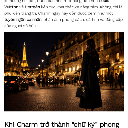
xu hướng nổi bật, được các nhà mốt hàng đầu như
Louis
Vuitton
và
Hermès
liên tục khai thác và nâng tầm. Không chỉ là
phụ kiện trang trí, Charm ngày nay còn được xem như một
tuyên ngôn cá nhân
, phản ánh phong cách, cá tính và đẳng cấp
của người sở hữu.
Khi Charm trở thành “chữ ký” phong