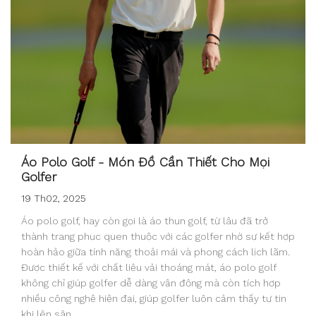
Áo Polo Golf - Món Đồ Cần Thiết Cho Mọi
Golfer
19 Th02, 2025
Áo polo golf, hay còn gọi là áo thun golf, từ lâu đã trở
thành trang phục quen thuộc với các golfer nhờ sự kết hợp
hoàn hảo giữa tính năng thoải mái và phong cách lịch lãm.
Được thiết kế với chất liệu vải thoáng mát, áo polo golf
không chỉ giúp golfer dễ dàng vận động mà còn tích hợp
nhiều công nghệ hiện đại, giúp golfer luôn cảm thấy tự tin
khi lên sân.