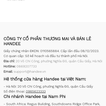
CÔNG TY CỔ PHẦN THƯƠNG MẠI VÀ BÁN LẺ
HANDEE
Giấy chứng nhận ĐKDN: 0110565884. Cấp lần đầu 08/12/2023.
Cơ quan cấp: Sở kế hoạch và đầu tư thành phố Hà Nội.
Địa chỉ:
20 Võ Chí Công, phường Nghĩa Đô, quận Cầu Giấy, Hà Nội
Hotline:
0869207733
Email:
support@handee.vn
Hệ thống cửa hàng Handee tại Việt Nam:
-
Hà Nội: 20 Võ Chí Công, phường Nghĩa Đô, quận Cầu Giấy
Số điện thoại:
0985623333
Chi nhánh Handee tại Nam Phi
-
South Africa: Regus Building, Southdowns Ridge Office Park,