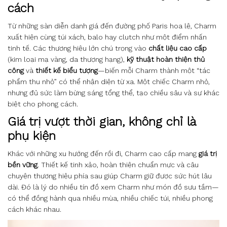
cách
Từ những sàn diễn danh giá đến đường phố Paris hoa lệ, Charm
xuất hiện cùng túi xách, balo hay clutch như một điểm nhấn
tinh tế. Các thương hiệu lớn chú trọng vào
chất liệu cao cấp
(kim loại mạ vàng, da thượng hạng),
kỹ thuật hoàn thiện thủ
công
và
thiết kế biểu tượng
—biến mỗi Charm thành một “tác
phẩm thu nhỏ” có thể nhận diện từ xa. Một chiếc Charm nhỏ,
nhưng đủ sức làm bừng sáng tổng thể, tạo chiều sâu và sự khác
biệt cho phong cách.
Giá trị vượt thời gian, không chỉ là
phụ kiện
Khác với những xu hướng đến rồi đi, Charm cao cấp mang
giá trị
bền vững
. Thiết kế tinh xảo, hoàn thiện chuẩn mực và câu
chuyện thương hiệu phía sau giúp Charm giữ được sức hút lâu
dài. Đó là lý do nhiều tín đồ xem Charm như món đồ sưu tầm—
có thể đồng hành qua nhiều mùa, nhiều chiếc túi, nhiều phong
cách khác nhau.