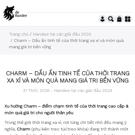
Trang chủ
Handee tại các giải đấu 2024
Charm – Dấu ấn tinh tế của thời trang xa xỉ và món quà
mang giá trị bền vững
CHARM – DẤU ẤN TINH TẾ CỦA THỜI TRANG
XA XỈ VÀ MÓN QUÀ MANG GIÁ TRỊ BỀN VỮNG
31 Th01, 2026 -
Handee tại các giải đấu 2024
Xu hướng Charm – điểm chạm tinh tế của thời trang cao cấp &
món quà giá trị cho người thân yêu
Trong thế giới thời trang xa xỉ, nơi từng chi tiết nhỏ đều mang ý
nghĩa,
Charm
(phụ kiện treo túi/treo khóa) đang trở thành một