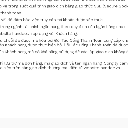
o vệ trong suốt quá trình giao dịch bằng giao thức SSL (Secure Sock
 thanh toán.
SMS để đảm bảo việc truy cập tài khoản được xác thực.
 trong ngành tài chính ngân hàng theo quy định của Ngân hàng nhà n
ebsite handee.vn
áp dụng với Khách hàng:
 lưu chuỗi đã được mã hóa bởi Đối Tác Cổng Thanh Toán cung cấp cho 
oán Khách hàng được thực hiện bởi Đối Tác Cổng Thanh Toán đã đượ
 của Khách hàng mà có khả năng sử dụng để xác lập giao dịch không
ty chỉ lưu trữ mã đơn hàng, mã giao dịch và tên ngân hàng. Công ty 
c hiện trên sàn giao dịch thương mại điện tử website handee.vn