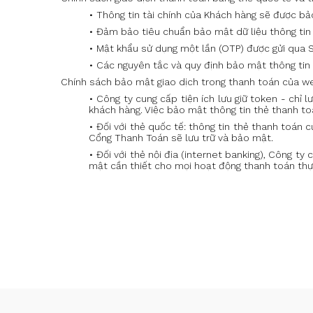
• Thông tin tài chính của Khách hàng sẽ được bả
• Đảm bảo tiêu chuẩn bảo mật dữ liệu thông tin
• Mật khẩu sử dụng một lần (OTP) được gửi qua 
• Các nguyên tắc và quy định bảo mật thông tin
Chính sách bảo mật giao dịch trong thanh toán của w
• Công ty cung cấp tiện ích lưu giữ token - chỉ
khách hàng. Việc bảo mật thông tin thẻ thanh t
• Đối với thẻ quốc tế: thông tin thẻ thanh toán
Cổng Thanh Toán sẽ lưu trữ và bảo mật.
• Đối với thẻ nội địa (internet banking), Công 
mật cần thiết cho mọi hoạt động thanh toán thự