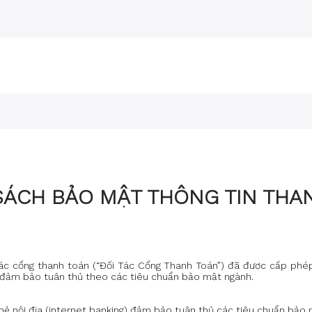
SÁCH BẢO MẬT THÔNG TIN THA
tác cổng thanh toán (“Đối Tác Cổng Thanh Toán”) đã được cấp phép
đảm bảo tuân thủ theo các tiêu chuẩn bảo mật ngành.
thẻ nội địa (internet banking) đảm bảo tuân thủ các tiêu chuẩn bả