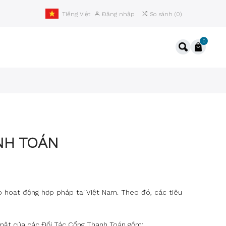
Đăng nhập
So sánh
(
0
)
Tiếng Việt
0
NH TOÁN
 hoạt động hợp pháp tại Việt Nam. Theo đó, các tiêu
o mật của các Đối Tác Cổng Thanh Toán gồm: