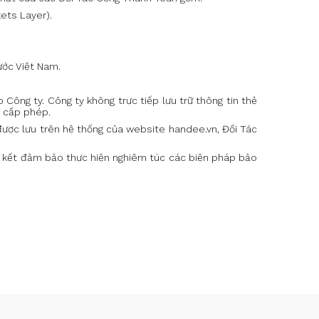
ets Layer).
ước Việt Nam.
Công ty. Công ty không trực tiếp lưu trữ thông tin thẻ
c cấp phép.
 được lưu trên hệ thống của website handee.vn,
Đối Tác
cam kết đảm bảo thực hiện nghiêm túc các biện pháp bảo