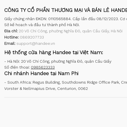
CÔNG TY CỔ PHẦN THƯƠNG MẠI VÀ BÁN LẺ HAND
Giấy chứng nhận ĐKDN: 0110565884. Cấp lần đầu 08/12/2023. Cơ 
Sở kế hoạch và đầu tư thành phố Hà Nội.
Địa chỉ:
20 Võ Chí Công, phường Nghĩa Đô, quận Cầu Giấy, Hà Nội
Hotline:
0869207733
Email:
support@handee.vn
Hệ thống cửa hàng Handee tại Việt Nam:
-
Hà Nội: 20 Võ Chí Công, phường Nghĩa Đô, quận Cầu Giấy
Số điện thoại:
0985623333
Chi nhánh Handee tại Nam Phi
-
South Africa: Regus Building, Southdowns Ridge Office Park, Cn
Vorster & Nellmapius Drive, Centurion, 0062