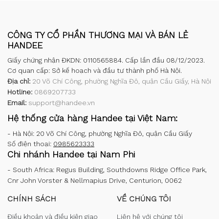
CÔNG TY CỔ PHẦN THƯƠNG MẠI VÀ BÁN LẺ
HANDEE
Giấy chứng nhận ĐKDN: 0110565884. Cấp lần đầu 08/12/2023.
Cơ quan cấp: Sở kế hoạch và đầu tư thành phố Hà Nội.
Địa chỉ:
20 Võ Chí Công, phường Nghĩa Đô, quận Cầu Giấy, Hà Nội
Hotline:
0869207733
Email:
support@handee.vn
Hệ thống cửa hàng Handee tại Việt Nam:
-
Hà Nội: 20 Võ Chí Công, phường Nghĩa Đô, quận Cầu Giấy
Số điện thoại:
0985623333
Chi nhánh Handee tại Nam Phi
-
South Africa: Regus Building, Southdowns Ridge Office Park,
Cnr John Vorster & Nellmapius Drive, Centurion, 0062
CHÍNH SÁCH
VỀ CHÚNG TÔI
Điều khoản và điều kiện giao
Liên hệ với chúng tôi