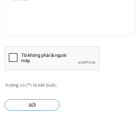
Trường có (
*
) là bắt buộc.
GỬI