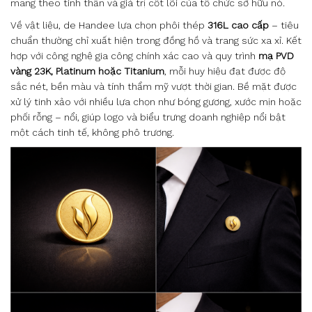
mang theo tinh thần và giá trị cốt lõi của tổ chức sở hữu nó.
Về vật liệu, de Handee lựa chọn phôi thép
316L cao cấp
– tiêu
chuẩn thường chỉ xuất hiện trong đồng hồ và trang sức xa xỉ. Kết
hợp với công nghệ gia công chính xác cao và quy trình
mạ PVD
vàng 23K, Platinum hoặc Titanium
, mỗi huy hiệu đạt được độ
sắc nét, bền màu và tính thẩm mỹ vượt thời gian. Bề mặt được
xử lý tinh xảo với nhiều lựa chọn như bóng gương, xước mịn hoặc
phối rỗng – nổi, giúp logo và biểu trưng doanh nghiệp nổi bật
một cách tinh tế, không phô trương.