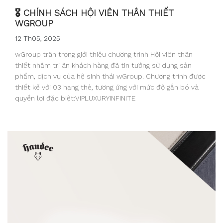
🎖 CHÍNH SÁCH HỘI VIÊN THÂN THIẾT
WGROUP
12 Th05, 2025
wGroup trân trọng giới thiệu chương trình Hội viên thân
thiết nhằm tri ân khách hàng đã tin tưởng sử dụng sản
phẩm, dịch vụ của hệ sinh thái wGroup. Chương trình được
thiết kế với 03 hạng thẻ, tương ứng với mức độ gắn bó và
quyền lợi đặc biệt:VIPLUXURYINFINITE