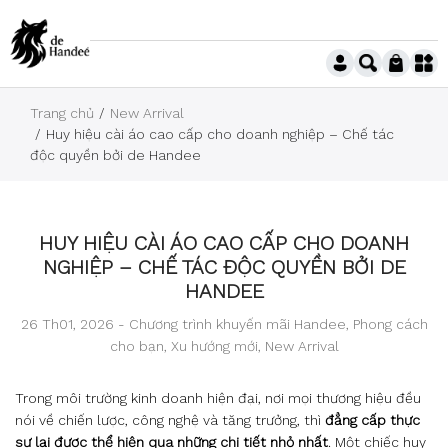
Trang chủ
New Arrival
Huy hiệu cài áo cao cấp cho doanh nghiệp – Chế tác
độc quyền bởi de Handee
HUY HIỆU CÀI ÁO CAO CẤP CHO DOANH
NGHIỆP – CHẾ TÁC ĐỘC QUYỀN BỞI DE
HANDEE
26 Th01, 2026 -
Chương trình khuyến mãi Handee
,
Phong cách
cho bạn
,
Xu hướng mới
,
New Arrival
Trong môi trường kinh doanh hiện đại, nơi mọi thương hiệu đều
nói về chiến lược, công nghệ và tăng trưởng, thì
đẳng cấp thực
sự lại được thể hiện qua những chi tiết nhỏ nhất
. Một chiếc huy