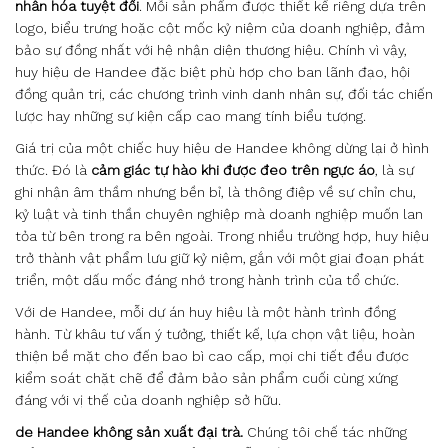
nhân hóa tuyệt đối
. Mỗi sản phẩm được thiết kế riêng dựa trên
logo, biểu trưng hoặc cột mốc kỷ niệm của doanh nghiệp, đảm
bảo sự đồng nhất với hệ nhận diện thương hiệu. Chính vì vậy,
huy hiệu de Handee đặc biệt phù hợp cho ban lãnh đạo, hội
đồng quản trị, các chương trình vinh danh nhân sự, đối tác chiến
lược hay những sự kiện cấp cao mang tính biểu tượng.
Giá trị của một chiếc huy hiệu de Handee không dừng lại ở hình
thức. Đó là
cảm giác tự hào khi được đeo trên ngực áo
, là sự
ghi nhận âm thầm nhưng bền bỉ, là thông điệp về sự chỉn chu,
kỷ luật và tinh thần chuyên nghiệp mà doanh nghiệp muốn lan
tỏa từ bên trong ra bên ngoài. Trong nhiều trường hợp, huy hiệu
trở thành vật phẩm lưu giữ kỷ niệm, gắn với một giai đoạn phát
triển, một dấu mốc đáng nhớ trong hành trình của tổ chức.
Với de Handee, mỗi dự án huy hiệu là một hành trình đồng
hành. Từ khâu tư vấn ý tưởng, thiết kế, lựa chọn vật liệu, hoàn
thiện bề mặt cho đến bao bì cao cấp, mọi chi tiết đều được
kiểm soát chặt chẽ để đảm bảo sản phẩm cuối cùng xứng
đáng với vị thế của doanh nghiệp sở hữu.
de Handee không sản xuất đại trà.
Chúng tôi chế tác những