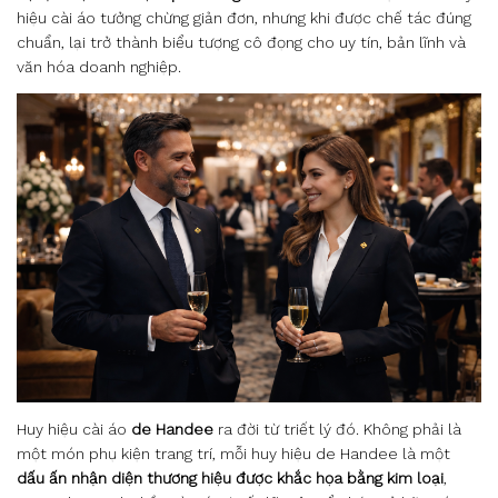
hiệu cài áo tưởng chừng giản đơn, nhưng khi được chế tác đúng
chuẩn, lại trở thành biểu tượng cô đọng cho uy tín, bản lĩnh và
văn hóa doanh nghiệp.
Huy hiệu cài áo
de Handee
ra đời từ triết lý đó. Không phải là
một món phụ kiện trang trí, mỗi huy hiệu de Handee là một
dấu ấn nhận diện thương hiệu được khắc họa bằng kim loại
,