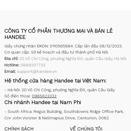
CÔNG TY CỔ PHẦN THƯƠNG MẠI VÀ BÁN LẺ
HANDEE
Giấy chứng nhận ĐKDN: 0110565884. Cấp lần đầu 08/12/2023.
Cơ quan cấp: Sở kế hoạch và đầu tư thành phố Hà Nội.
Địa chỉ:
20 Võ Chí Công, phường Nghĩa Đô, quận Cầu Giấy, Hà Nội
Hotline:
0869207733
Email:
support@handee.vn
Hệ thống cửa hàng Handee tại Việt Nam:
-
Hà Nội: 20 Võ Chí Công, phường Nghĩa Đô, quận Cầu Giấy
Số điện thoại:
0985623333
Chi nhánh Handee tại Nam Phi
-
South Africa: Regus Building, Southdowns Ridge Office Park,
Cnr John Vorster & Nellmapius Drive, Centurion, 0062
CHÍNH SÁCH
VỀ CHÚNG TÔI