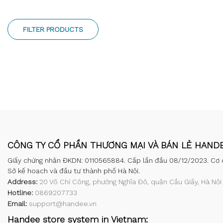
FILTER PRODUCTS
CÔNG TY CỔ PHẦN THƯƠNG MẠI VÀ BÁN LẺ HAND
Giấy chứng nhận ĐKDN: 0110565884. Cấp lần đầu 08/12/2023. Cơ 
Sở kế hoạch và đầu tư thành phố Hà Nội.
Address:
20 Võ Chí Công, phường Nghĩa Đô, quận Cầu Giấy, Hà Nội
Hotline:
0869207733
Email:
support@handee.vn
Handee store system in Vietnam: