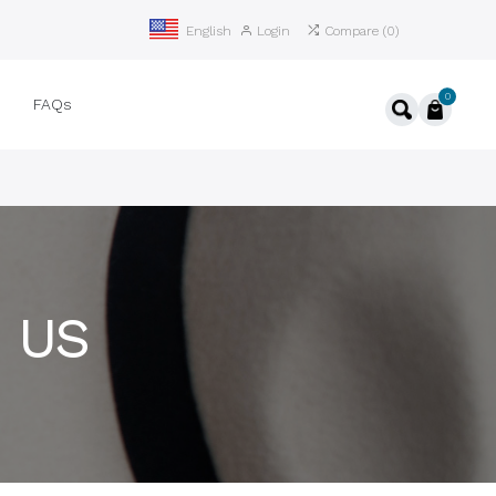
Login
Compare
(
0
)
English
0
ệ
FAQs
 US