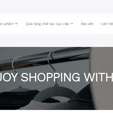
ản phẩm
Quà tặng chế tác cao cấp
Bài viết
Liên h
JOY SHOPPING WITH