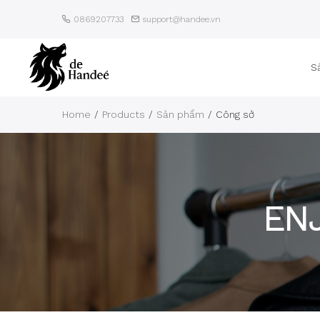
0869207733
support@handee.vn
S
Home
Products
Sản phẩm
Công sở
EN