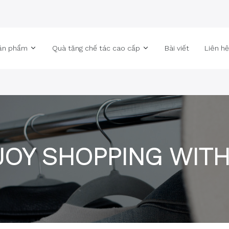
ản phẩm
Quà tặng chế tác cao cấp
Bài viết
Liên h
JOY SHOPPING WITH