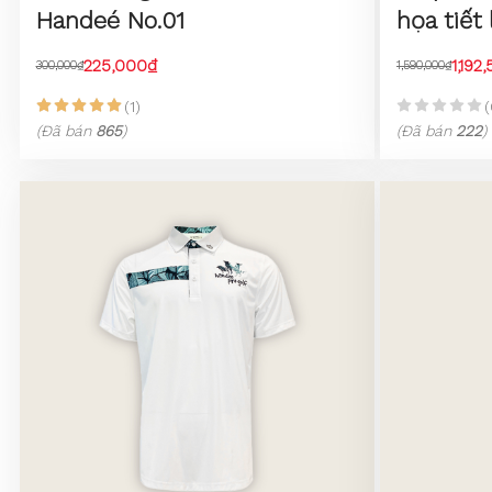
Handeé No.01
họa tiết 
225,000₫
1,192
300,000₫
1,590,000₫
(1)
(
(Đã bán
865
)
(Đã bán
222
)