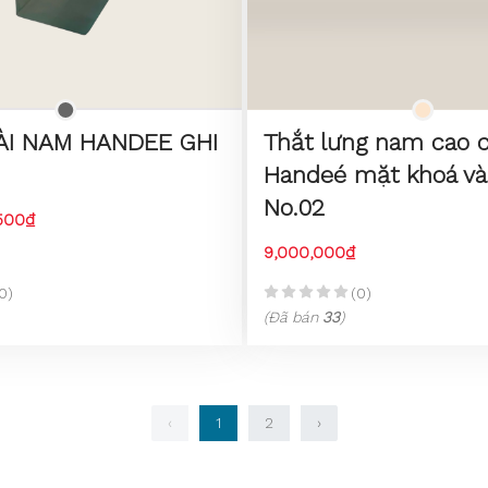
ÀI NAM HANDEE GHI
Thắt lưng nam cao 
Handeé mặt khoá và
No.02
,500₫
9,000,000₫
0)
(0)
(Đã bán
33
)
‹
1
2
›