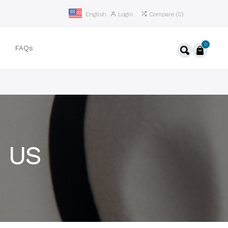
Login
Compare
(
0
)
English
0
ệ
FAQs
 US