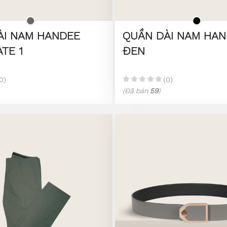
ÀI NAM HANDEE
QUẦN DÀI NAM HAN
TE 1
ĐEN
0)
(0)
(Đã bán
59
)