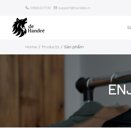
0869207733
support@handee.vn
S
Home
Products
Sản phẩm
EN