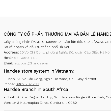
CÔNG TY CỔ PHẦN THƯƠNG MẠI VÀ BÁN LẺ HAND
Giấy chứng nhận ĐKDN: 0110565884. Cấp lần đầu 08/12/2023. Cơ 
Sở kế hoạch và đầu tư thành phố Hà Nội.
Address:
20 Võ Chí Công, phường Nghĩa Đô, quận Cầu Giấy, Hà Nội
Hotline:
0869207733
Email:
support@handee.vn
Handee store system in Vietnam:
-
Hanoi: 20 Vo Chi Cong, Nghia Do ward, Cau Giay district
Phone:
0869 207 733
Handee Branch in South Africa
-
South Africa: Regus Building, Southdowns Ridge Office Park, Cn
Vorster & Nellmapius Drive, Centurion, 0062