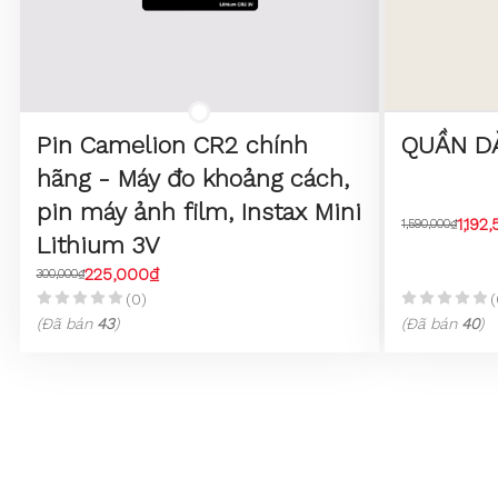
Pin Camelion CR2 chính
QUẦN D
hãng - Máy đo khoảng cách,
pin máy ảnh film, Instax Mini
1,192
1,590,000₫
Lithium 3V
225,000₫
300,000₫
(0)
(
(Đã bán
43
)
(Đã bán
40
)