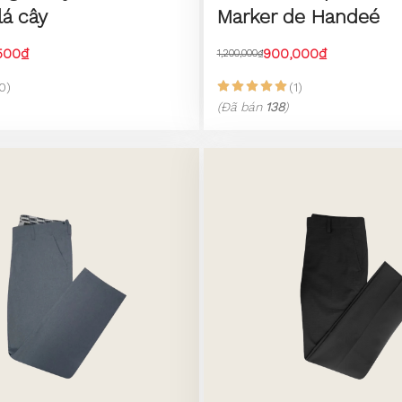
lá cây
Marker de Handeé
,500₫
900,000₫
1,200,000₫
0)
(1)
(Đã bán
138
)