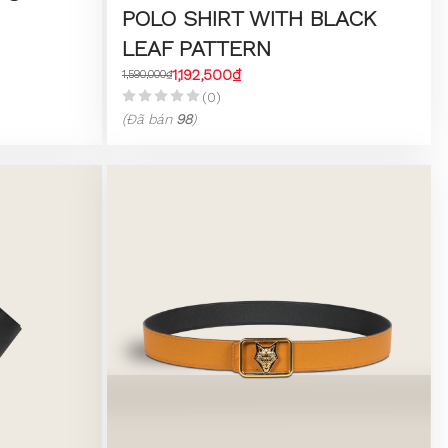
POLO SHIRT WITH BLACK
LEAF PATTERN
1,192,500₫
1,590,000₫
(0)
(Đã bán
98
)