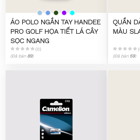
ÁO POLO NGẮN TAY HANDEE
QUẦN D
PRO GOLF HỌA TIẾT LÁ CÂY
MÀU SLA
SỌC NGANG
(0)
(
(Đã bán
89
)
(Đã bán
59
)