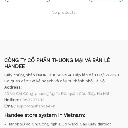
No products!
CÔNG TY CỔ PHẦN THƯƠNG MẠI VÀ BÁN LẺ
HANDEE
Giấy chứng nhận ĐKDN: 0110565884. Cấp lần đầu 08/12/2023.
Cơ quan cấp: Sở kế hoạch và đầu tư thành phố Hà Nội.
Address:
20 Võ Chí Công, phường Nghĩa Đô, quận Cầu Giấy, Hà Nội
Hotline:
0869207733
Email:
support@handee.vn
Handee store system in Vietnam:
-
Hanoi: 20 Vo Chi Cong, Nghia Do ward, Cau Giay district