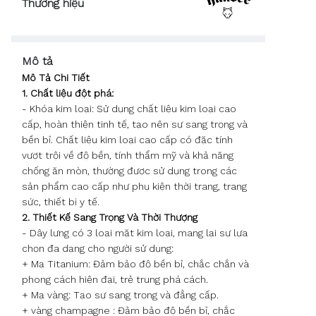
Thương hiệu
Mô tả
Mô Tả Chi Tiết
1. Chất liệu đột phá:
- Khóa kim loại: Sử dụng chất liệu kim loại cao
cấp, hoàn thiện tinh tế, tạo nên sự sang trọng và
bền bỉ. Chất liệu kim loại cao cấp có đặc tính
vượt trội về độ bền, tính thẩm mỹ và khả năng
chống ăn mòn, thường được sử dụng trong các
sản phẩm cao cấp như phụ kiện thời trang, trang
sức, thiết bị y tế.
2. Thiết Kế Sang Trọng Và Thời Thượng
- Dây lưng có 3 loại mặt kim loại, mang lại sự lựa
chọn đa dạng cho người sử dụng:
+ Mạ Titanium: Đảm bảo độ bền bỉ, chắc chắn và
phong cách hiện đại, trẻ trung phá cách.
+ Mạ vàng: Tạo sự sang trọng và đẳng cấp.
+ vàng champagne : Đảm bảo độ bền bỉ, chắc