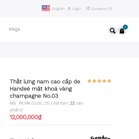
Login
Compare
(
0
)
English
0
ệ
FAQs
Thắt lưng nam cao cấp de
Handeé mặt khoá vàng
champagne No.03
Mã:
PK.MK.03.GC.25
( Đã bán:
22
sản
phẩm)
12,000,000₫