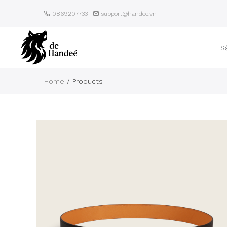
0869207733
support@handee.vn
S
Home
Products