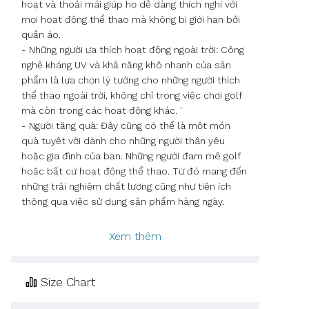
hoạt và thoải mái giúp họ dễ dàng thích nghi với
mọi hoạt động thể thao mà không bị giới hạn bởi
quần áo.
- Những người ưa thích hoạt động ngoài trời: Công
nghệ kháng UV và khả năng khô nhanh của sản
phẩm là lựa chọn lý tưởng cho những người thích
thể thao ngoài trời, không chỉ trong việc chơi golf
mà còn trong các hoạt động khác. '
- Người tặng quà: Đây cũng có thể là một món
quà tuyệt vời dành cho những người thân yêu
hoặc gia đình của bạn. Những người đam mê golf
hoặc bất cứ hoạt động thể thao. Từ đó mang đến
những trải nghiệm chất lượng cũng như tiện ích
thông qua việc sử dụng sản phẩm hàng ngày.
Xem thêm
Size Chart