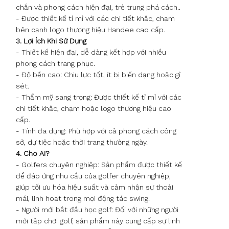
chắn và phong cách hiện đại, trẻ trung phá cách..
- Được thiết kế tỉ mỉ với các chi tiết khắc, chạm
bên cạnh logo thương hiệu Handee cao cấp.
3. Lợi Ích Khi Sử Dụng
- Thiết kế hiện đại, dễ dàng kết hợp với nhiều
phong cách trang phục.
- Độ bền cao: Chịu lực tốt, ít bị biến dạng hoặc gỉ
sét.
- Thẩm mỹ sang trọng: Được thiết kế tỉ mỉ với các
chi tiết khắc, chạm hoặc logo thương hiệu cao
cấp.
- Tính đa dụng: Phù hợp với cả phong cách công
sở, dự tiệc hoặc thời trang thường ngày.
4. Cho Ai?
- Golfers chuyên nghiệp: Sản phẩm được thiết kế
để đáp ứng nhu cầu của golfer chuyên nghiệp,
giúp tối ưu hóa hiệu suất và cảm nhận sự thoải
mái, linh hoạt trong mọi động tác swing.
- Người mới bắt đầu học golf: Đối với những người
mới tập chơi golf, sản phẩm này cung cấp sự linh