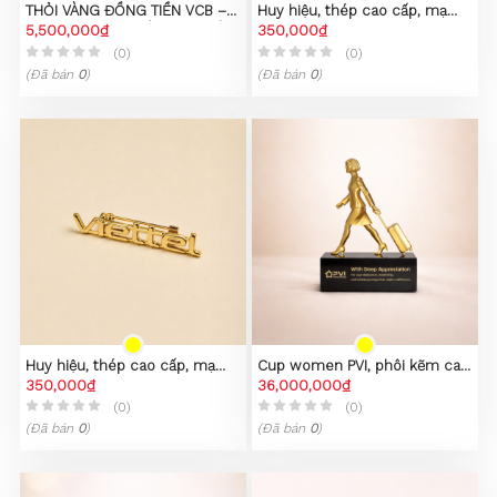
THỎI VÀNG ĐỒNG TIỀN VCB –
Huy hiệu, thép cao cấp, mạ
PHIÊN BẢN SƯU TẦM CAO CẤP
5,500,000₫
PVD vàng 23K
350,000₫
(0)
(0)
(Đã bán
0
)
(Đã bán
0
)
Huy hiệu, thép cao cấp, mạ
Cup women PVI, phôi kẽm cao
PVD vàng 23K
350,000₫
cấp
36,000,000₫
(0)
(0)
(Đã bán
0
)
(Đã bán
0
)