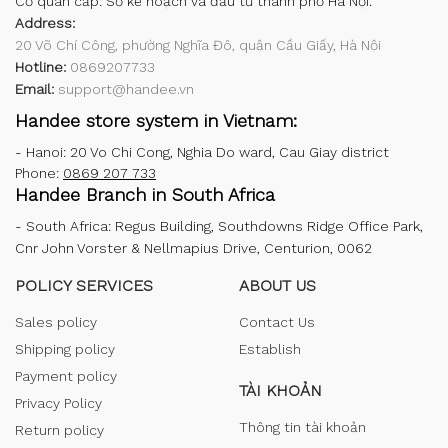
Cơ quan cấp: Sở kế hoạch và đầu tư thành phố Hà Nội.
Address:
20 Võ Chí Công, phường Nghĩa Đô, quận Cầu Giấy, Hà Nội
Hotline:
0869207733
Email:
support@handee.vn
Handee store system in Vietnam:
-
Hanoi: 20 Vo Chi Cong, Nghia Do ward, Cau Giay district
Phone:
0869 207 733
Handee Branch in South Africa
-
South Africa: Regus Building, Southdowns Ridge Office Park,
Cnr John Vorster & Nellmapius Drive, Centurion, 0062
POLICY SERVICES
ABOUT US
Sales policy
Contact Us
Shipping policy
Establish
Payment policy
TÀI KHOẢN
Privacy Policy
Thông tin tài khoản
Return policy