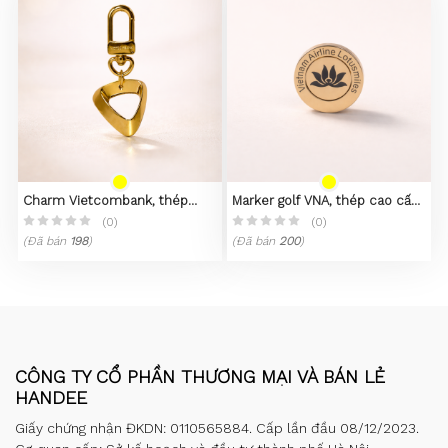
Charm Vietcombank, thép
Marker golf VNA, thép cao cấp,
không gỉ 316L, mạ vàng 23k
mạ PVD vàng 23K
(0)
(0)
(Đã bán
198
)
(Đã bán
200
)
CÔNG TY CỔ PHẦN THƯƠNG MẠI VÀ BÁN LẺ
HANDEE
Giấy chứng nhận ĐKDN: 0110565884. Cấp lần đầu 08/12/2023.