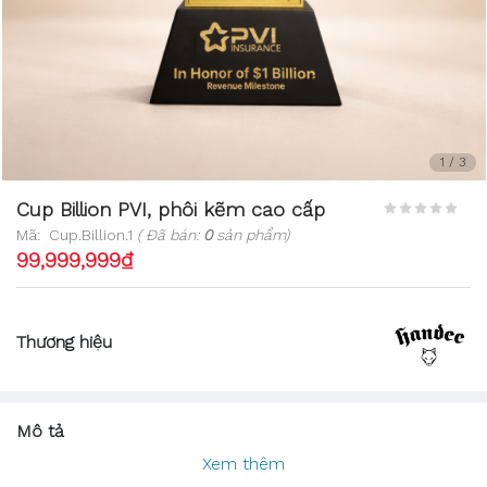
1
/
3
Cup Billion PVI, phôi kẽm cao cấp
Mã:
Cup.Billion.1
( Đã bán:
0
sản phẩm)
99,999,999₫
Thương hiệu
Mô tả
Xem thêm