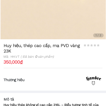
1
/
2
Huy hiệu, thép cao cấp, mạ PVD vàng
23K
Mã:
HH.VT
( Đã bán:
0
sản phẩm)
350,000₫
Thương hiệu
Mô tả
Huy hiệu thép không gỉ cao cấp 316L – Biểu tượng tinh tế của