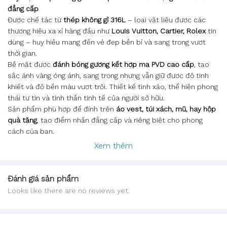
đẳng cấp
Được chế tác từ
thép không gỉ 316L
– loại vật liệu được các
thương hiệu xa xỉ hàng đầu như
Louis Vuitton, Cartier, Rolex
tin
dùng – huy hiệu mang đến vẻ đẹp bền bỉ và sang trọng vượt
thời gian.
Bề mặt được
đánh bóng gương kết hợp mạ PVD cao cấp
, tạo
sắc ánh vàng óng ánh, sang trọng nhưng vẫn giữ được độ tinh
khiết và độ bền màu vượt trội. Thiết kế tinh xảo, thể hiện phong
thái tự tin và tinh thần tinh tế của người sở hữu.
Sản phẩm phù hợp để đính trên
áo vest, túi xách, mũ, hay hộp
quà tặng
, tạo điểm nhấn đẳng cấp và riêng biệt cho phong
cách của bạn.
Xem thêm
Đánh giá sản phẩm
Looks like there are no reviews yet.