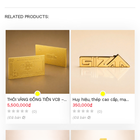
RELATED PRODUCTS:
THỎI VÀNG ĐỒNG TIỀN VCB –
Huy hiệu, thép cao cấp, mạ
PHIÊN BẢN SƯU TẦM CAO CẤP
5,500,000₫
PVD vàng 23K
350,000₫
(0)
(0)
(Đã bán
0
)
(Đã bán
0
)