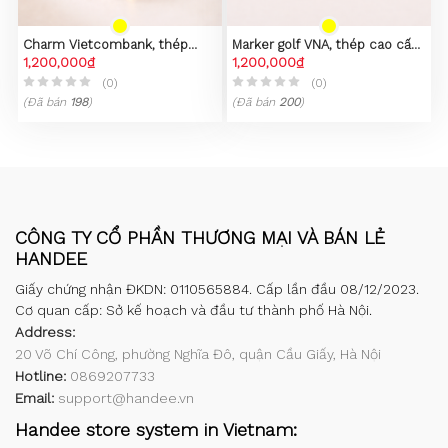
Charm Vietcombank, thép
Marker golf VNA, thép cao cấp,
không gỉ 316L, mạ vàng 23k
1,200,000₫
mạ PVD vàng 23K
1,200,000₫
(0)
(0)
(Đã bán
198
)
(Đã bán
200
)
CÔNG TY CỔ PHẦN THƯƠNG MẠI VÀ BÁN LẺ
HANDEE
Giấy chứng nhận ĐKDN: 0110565884. Cấp lần đầu 08/12/2023.
Cơ quan cấp: Sở kế hoạch và đầu tư thành phố Hà Nội.
Address:
20 Võ Chí Công, phường Nghĩa Đô, quận Cầu Giấy, Hà Nội
Hotline:
0869207733
Email:
support@handee.vn
Handee store system in Vietnam: