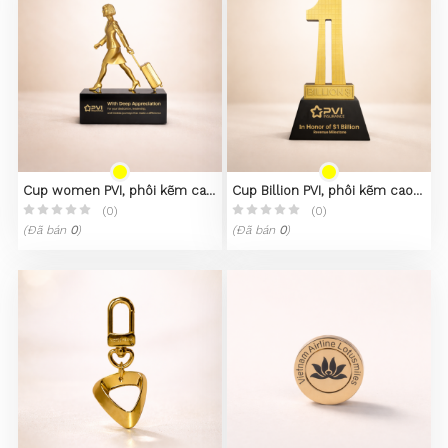
Cup women PVI, phôi kẽm cao
Cup Billion PVI, phôi kẽm cao
cấp
cấp
(0)
(0)
(Đã bán
0
)
(Đã bán
0
)