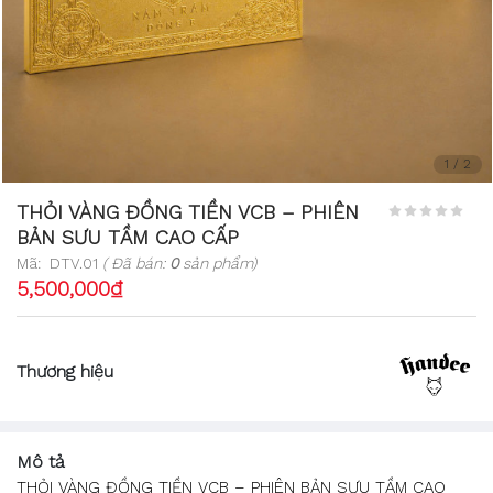
1
/
2
THỎI VÀNG ĐỒNG TIỀN VCB – PHIÊN
BẢN SƯU TẦM CAO CẤP
Mã:
DTV.01
( Đã bán:
0
sản phẩm)
5,500,000₫
Thương hiệu
Mô tả
THỎI VÀNG ĐỒNG TIỀN VCB – PHIÊN BẢN SƯU TẦM CAO