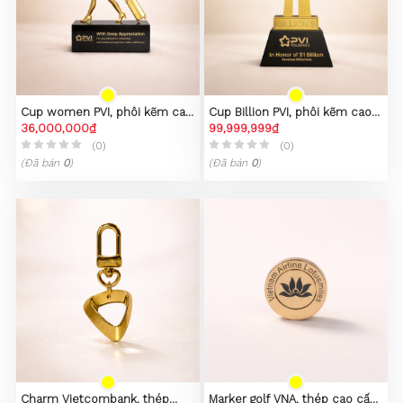
Cup women PVI, phôi kẽm cao
Cup Billion PVI, phôi kẽm cao
cấp
36,000,000₫
cấp
99,999,999₫
(0)
(0)
(Đã bán
0
)
(Đã bán
0
)
Charm Vietcombank, thép
Marker golf VNA, thép cao cấp,