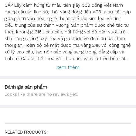
CẤP Lấy cảm hứng từ mẫu tiền giấy 500 đồng Việt Nam
mang dấu ấn lịch sử, thỏi vàng đồng tiền VCB là sự kết hợp
giữa giá trị văn hóa, nghệ thuật chế tác kim loại và tính
biểu trưng của sự thịnh vượng. Sản phẩm được chế tác từ
thép không gỉ 316L cao cấp, nổi tiếng với độ bền vượt trội,
khả năng chống oxy hóa và giữ được vẻ đẹp lâu dài theo
thời gian. Toàn bộ bề mặt được mạ vàng 24K với công nghệ
xử lý cao cấp, tạo nên sắc vàng sang trọng, đẳng cấp và
tinh tế. Các chi tiết hoa văn, họa tiết và chữ trên bề mặt
được khắc nổi sắc nét, tái hiện trung thực hình ảnh đồng
Xem thêm
tiền Việt Nam cổ, mang ý nghĩa về sự phát triển, tài lộc và
trường tồn. Số seri riêng trên mỗi sản phẩm góp phần
tăng giá trị sưu tầm và tính độc bản. Thông số sản phẩm
Đánh giá sản phẩm
Chất liệu: Thép không gỉ 316L Bề mặt: Mạ vàng 24K Thiết kế:
Looks like there are no reviews yet.
Mô phỏng đồng tiền Việt Nam 500 đồng cổ Hoàn thiện:
Khắc nổi 3D, đánh bóng cao cấp Màu sắc: Vàng ánh kim
sang trọng Ứng dụng: Quà tặng doanh nghiệp cao cấp Quà
tặng đối tác, khách hàng VIP Kỷ niệm chương, vật phẩm
trưng bày Vật phẩm phong thủy mang ý nghĩa tài lộc Ý
nghĩa biểu tượng Thỏi vàng đồng tiền VCB không chỉ là một
RELATED PRODUCTS: