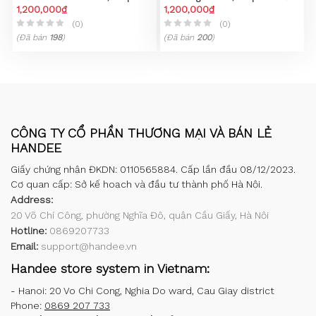
không gỉ 316L, mạ vàng 23k
1,200,000₫
mạ PVD vàng 23K
1,200,000₫
(0)
(0)
(Đã bán
198
)
(Đã bán
200
)
CÔNG TY CỔ PHẦN THƯƠNG MẠI VÀ BÁN LẺ
HANDEE
Giấy chứng nhận ĐKDN: 0110565884. Cấp lần đầu 08/12/2023.
Cơ quan cấp: Sở kế hoạch và đầu tư thành phố Hà Nội.
Address:
20 Võ Chí Công, phường Nghĩa Đô, quận Cầu Giấy, Hà Nội
Hotline:
0869207733
Email:
support@handee.vn
Handee store system in Vietnam:
-
Hanoi: 20 Vo Chi Cong, Nghia Do ward, Cau Giay district
Phone:
0869 207 733