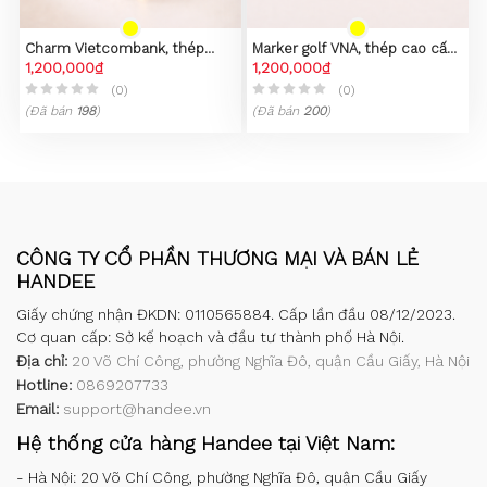
Charm Vietcombank, thép
Marker golf VNA, thép cao cấp,
không gỉ 316L, mạ vàng 23k
1,200,000₫
mạ PVD vàng 23K
1,200,000₫
(0)
(0)
(Đã bán
198
)
(Đã bán
200
)
CÔNG TY CỔ PHẦN THƯƠNG MẠI VÀ BÁN LẺ
HANDEE
Giấy chứng nhận ĐKDN: 0110565884. Cấp lần đầu 08/12/2023.
Cơ quan cấp: Sở kế hoạch và đầu tư thành phố Hà Nội.
Địa chỉ:
20 Võ Chí Công, phường Nghĩa Đô, quận Cầu Giấy, Hà Nội
Hotline:
0869207733
Email:
support@handee.vn
Hệ thống cửa hàng Handee tại Việt Nam:
-
Hà Nội: 20 Võ Chí Công, phường Nghĩa Đô, quận Cầu Giấy