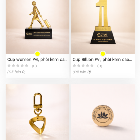
Cup women PVI, phôi kẽm cao
Cup Billion PVI, phôi kẽm cao
cấp
cấp
(0)
(0)
(Đã bán
0
)
(Đã bán
0
)