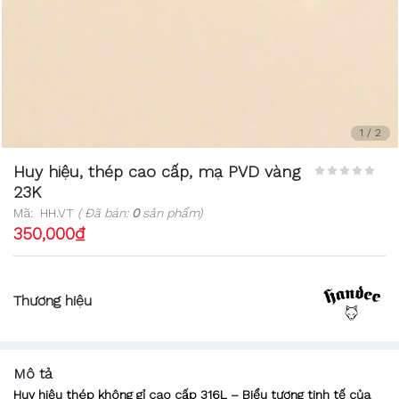
1
/
2
Huy hiệu, thép cao cấp, mạ PVD vàng
23K
Mã:
HH.VT
( Đã bán:
0
sản phẩm)
350,000₫
Thương hiệu
Mô tả
Huy hiệu thép không gỉ cao cấp 316L – Biểu tượng tinh tế của