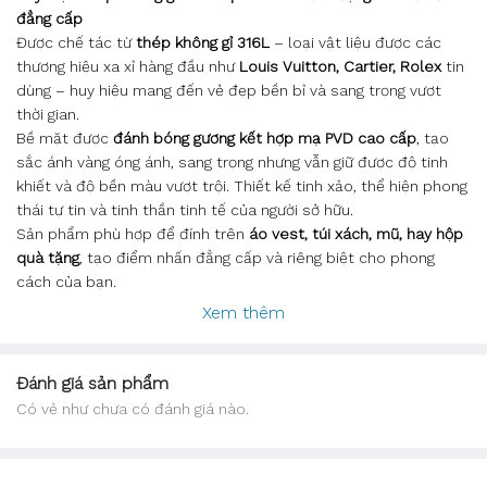
đẳng cấp
Được chế tác từ
thép không gỉ 316L
– loại vật liệu được các
thương hiệu xa xỉ hàng đầu như
Louis Vuitton, Cartier, Rolex
tin
dùng – huy hiệu mang đến vẻ đẹp bền bỉ và sang trọng vượt
thời gian.
Bề mặt được
đánh bóng gương kết hợp mạ PVD cao cấp
, tạo
sắc ánh vàng óng ánh, sang trọng nhưng vẫn giữ được độ tinh
khiết và độ bền màu vượt trội. Thiết kế tinh xảo, thể hiện phong
thái tự tin và tinh thần tinh tế của người sở hữu.
Sản phẩm phù hợp để đính trên
áo vest, túi xách, mũ, hay hộp
quà tặng
, tạo điểm nhấn đẳng cấp và riêng biệt cho phong
cách của bạn.
Xem thêm
Đánh giá sản phẩm
Có vẻ như chưa có đánh giá nào.