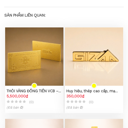
SẢN PHẨM LIÊN QUAN:
THỎI VÀNG ĐỒNG TIỀN VCB –
Huy hiệu, thép cao cấp, mạ
PHIÊN BẢN SƯU TẦM CAO CẤP
5,500,000₫
PVD vàng 23K
350,000₫
(0)
(0)
(Đã bán
0
)
(Đã bán
0
)