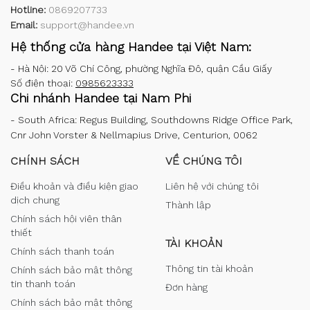
Hotline:
0869207733
Email:
support@handee.vn
Hệ thống cửa hàng Handee tại Việt Nam:
-
Hà Nội: 20 Võ Chí Công, phường Nghĩa Đô, quận Cầu Giấy
Số điện thoại:
0985623333
Chi nhánh Handee tại Nam Phi
-
South Africa: Regus Building, Southdowns Ridge Office Park,
Cnr John Vorster & Nellmapius Drive, Centurion, 0062
CHÍNH SÁCH
VỀ CHÚNG TÔI
Điều khoản và điều kiện giao
Liên hệ với chúng tôi
dịch chung
Thành lập
Chính sách hội viên thân
thiết
TÀI KHOẢN
Chính sách thanh toán
Thông tin tài khoản
Chính sách bảo mật thông
tin thanh toán
Đơn hàng
Chính sách bảo mật thông