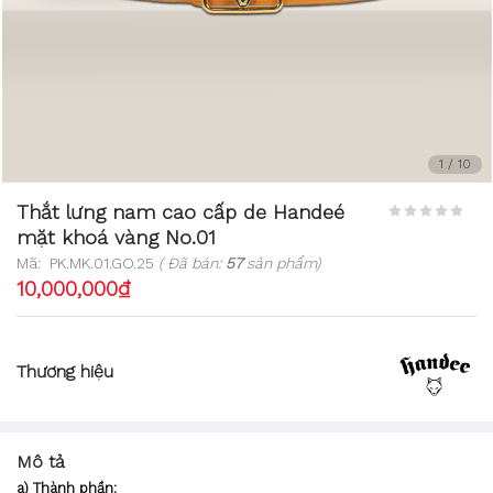
1
/
10
Thắt lưng nam cao cấp de Handeé
mặt khoá vàng No.01
Mã:
PK.MK.01.GO.25
( Đã bán:
57
sản phẩm)
10,000,000₫
Thương hiệu
Mô tả
a) Thành phần: