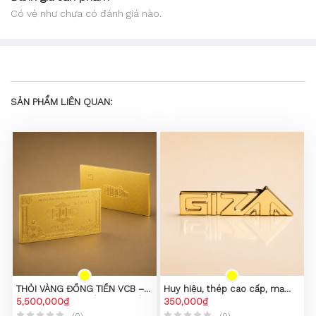
Có vẻ như chưa có đánh giá nào.
SẢN PHẨM LIÊN QUAN:
THỎI VÀNG ĐỒNG TIỀN VCB –
Huy hiệu, thép cao cấp, mạ
PHIÊN BẢN SƯU TẦM CAO CẤP
5,500,000₫
PVD vàng 23K
350,000₫
(0)
(0)