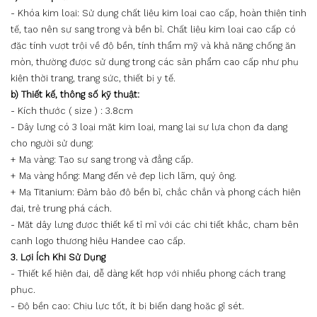
- Khóa kim loại: Sử dụng chất liệu kim loại cao cấp, hoàn thiện tinh
tế, tạo nên sự sang trọng và bền bỉ. Chất liệu kim loại cao cấp có
đặc tính vượt trội về độ bền, tính thẩm mỹ và khả năng chống ăn
mòn, thường được sử dụng trong các sản phẩm cao cấp như phụ
kiện thời trang, trang sức, thiết bị y tế.
b) Thiết kế, thông số kỹ thuật:
- Kích thước ( size ) : 3.8cm
- Dây lưng có 3 loại mặt kim loại, mang lại sự lựa chọn đa dạng
cho người sử dụng:
+ Mạ vàng: Tạo sự sang trọng và đẳng cấp.
+ Mạ vàng hồng: Mang đến vẻ đẹp lịch lãm, quý ông.
+ Mạ Titanium: Đảm bảo độ bền bỉ, chắc chắn và phong cách hiện
đại, trẻ trung phá cách.
- Mặt dây lưng được thiết kế tỉ mỉ với các chi tiết khắc, chạm bên
cạnh logo thương hiệu Handee cao cấp.
3. Lợi Ích Khi Sử Dụng
- Thiết kế hiện đại, dễ dàng kết hợp với nhiều phong cách trang
phục.
- Độ bền cao: Chịu lực tốt, ít bị biến dạng hoặc gỉ sét.