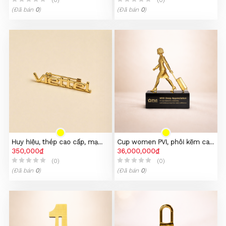
(Đã bán
0
)
(Đã bán
0
)
Huy hiệu, thép cao cấp, mạ
Cup women PVI, phôi kẽm cao
PVD vàng 23K
350,000₫
cấp
36,000,000₫
(0)
(0)
(Đã bán
0
)
(Đã bán
0
)