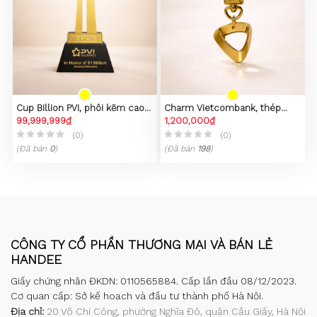
Cup Billion PVI, phôi kẽm cao
Charm Vietcombank, thép
cấp
99,999,999₫
không gỉ 316L, mạ vàng 23k
1,200,000₫
(0)
(0)
(Đã bán
0
)
(Đã bán
198
)
CÔNG TY CỔ PHẦN THƯƠNG MẠI VÀ BÁN LẺ
HANDEE
Giấy chứng nhận ĐKDN: 0110565884. Cấp lần đầu 08/12/2023.
Cơ quan cấp: Sở kế hoạch và đầu tư thành phố Hà Nội.
Địa chỉ:
20 Võ Chí Công, phường Nghĩa Đô, quận Cầu Giấy, Hà Nội