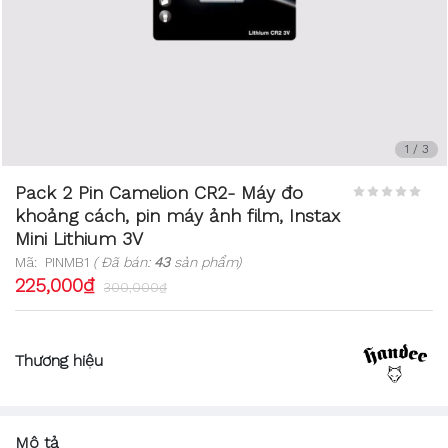
1
/
3
Pack 2 Pin Camelion CR2- Máy đo
khoảng cách, pin máy ảnh film, Instax
Mini Lithium 3V
Mã:
PINMB1
( Đã bán:
43
sản phẩm)
225,000₫
300,000₫
Thương hiệu
Mô tả