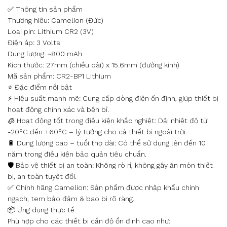
✅ Thông tin sản phẩm
Thương hiệu: Camelion (Đức)
Loại pin: Lithium CR2 (3V)
Điện áp: 3 Volts
Dung lượng: ~800 mAh
Kích thước: 27mm (chiều dài) x 15.6mm (đường kính)
Mã sản phẩm: CR2-BP1 Lithium
⭐ Đặc điểm nổi bật
⚡ Hiệu suất mạnh mẽ: Cung cấp dòng điện ổn định, giúp thiết bị
hoạt động chính xác và bền bỉ.
🧊 Hoạt động tốt trong điều kiện khắc nghiệt: Dải nhiệt độ từ
-20°C đến +60°C – lý tưởng cho cả thiết bị ngoài trời.
🔋 Dung lượng cao – tuổi thọ dài: Có thể sử dụng lên đến 10
năm trong điều kiện bảo quản tiêu chuẩn.
🛡️ Bảo vệ thiết bị an toàn: Không rò rỉ, không gây ăn mòn thiết
bị, an toàn tuyệt đối.
✅ Chính hãng Camelion: Sản phẩm được nhập khẩu chính
ngạch, tem bảo đảm & bao bì rõ ràng.
📦 Ứng dụng thực tế
Phù hợp cho các thiết bị cần độ ổn định cao như: