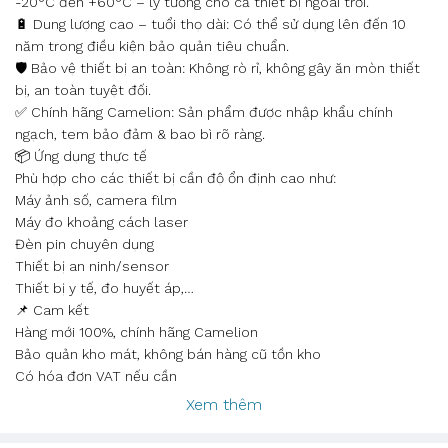
-20°C đến +60°C – lý tưởng cho cả thiết bị ngoài trời.
🔋 Dung lượng cao – tuổi thọ dài: Có thể sử dụng lên đến 10
năm trong điều kiện bảo quản tiêu chuẩn.
🛡️ Bảo vệ thiết bị an toàn: Không rò rỉ, không gây ăn mòn thiết
bị, an toàn tuyệt đối.
✅ Chính hãng Camelion: Sản phẩm được nhập khẩu chính
ngạch, tem bảo đảm & bao bì rõ ràng.
📦 Ứng dụng thực tế
Phù hợp cho các thiết bị cần độ ổn định cao như:
Máy ảnh số, camera film
Máy đo khoảng cách laser
Đèn pin chuyên dụng
Thiết bị an ninh/sensor
Thiết bị y tế, đo huyết áp,…
📌 Cam kết
Hàng mới 100%, chính hãng Camelion
Bảo quản kho mát, không bán hàng cũ tồn kho
Có hóa đơn VAT nếu cần
Xem thêm