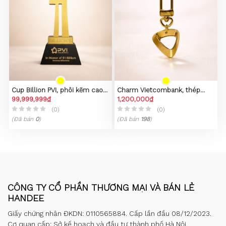
Cup Billion PVI, phôi kẽm cao
Charm Vietcombank, thép
cấp
99,999,999₫
không gỉ 316L, mạ vàng 23k
1,200,000₫
(0)
(0)
(Đã bán
0
)
(Đã bán
198
)
CÔNG TY CỔ PHẦN THƯƠNG MẠI VÀ BÁN LẺ
HANDEE
Giấy chứng nhận ĐKDN: 0110565884. Cấp lần đầu 08/12/2023.
Cơ quan cấp: Sở kế hoạch và đầu tư thành phố Hà Nội.