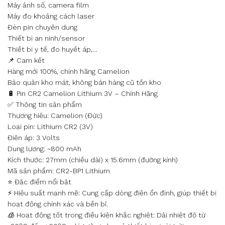
Máy ảnh số, camera film
Máy đo khoảng cách laser
Đèn pin chuyên dụng
Thiết bị an ninh/sensor
Thiết bị y tế, đo huyết áp,…
📌 Cam kết
Hàng mới 100%, chính hãng Camelion
Bảo quản kho mát, không bán hàng cũ tồn kho
🔋 Pin CR2 Camelion Lithium 3V – Chính Hãng
✅ Thông tin sản phẩm
Thương hiệu: Camelion (Đức)
Loại pin: Lithium CR2 (3V)
Điện áp: 3 Volts
Dung lượng: ~800 mAh
Kích thước: 27mm (chiều dài) x 15.6mm (đường kính)
Mã sản phẩm: CR2-BP1 Lithium
⭐ Đặc điểm nổi bật
⚡ Hiệu suất mạnh mẽ: Cung cấp dòng điện ổn định, giúp thiết bị
hoạt động chính xác và bền bỉ.
🧊 Hoạt động tốt trong điều kiện khắc nghiệt: Dải nhiệt độ từ