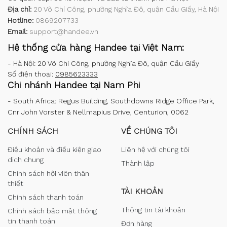
Địa chỉ:
20 Võ Chí Công, phường Nghĩa Đô, quận Cầu Giấy, Hà Nội
Hotline:
0869207733
Email:
support@handee.vn
Hệ thống cửa hàng Handee tại Việt Nam:
-
Hà Nội: 20 Võ Chí Công, phường Nghĩa Đô, quận Cầu Giấy
Số điện thoại:
0985623333
Chi nhánh Handee tại Nam Phi
-
South Africa: Regus Building, Southdowns Ridge Office Park,
Cnr John Vorster & Nellmapius Drive, Centurion, 0062
CHÍNH SÁCH
VỀ CHÚNG TÔI
Điều khoản và điều kiện giao
Liên hệ với chúng tôi
dịch chung
Thành lập
Chính sách hội viên thân
thiết
TÀI KHOẢN
Chính sách thanh toán
Thông tin tài khoản
Chính sách bảo mật thông
tin thanh toán
Đơn hàng