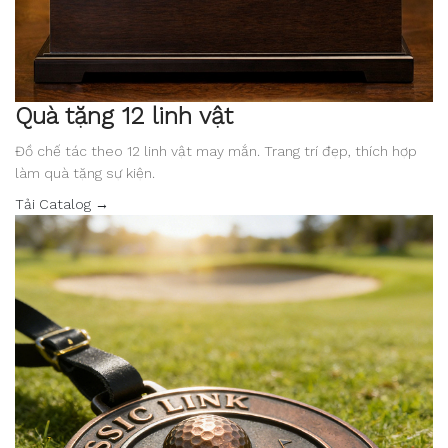
Quà tặng 12 linh vật
Đồ chế tác theo 12 linh vật may mắn. Trang trí đẹp, thích hợp
làm quà tặng sự kiện.
Tải Catalog →