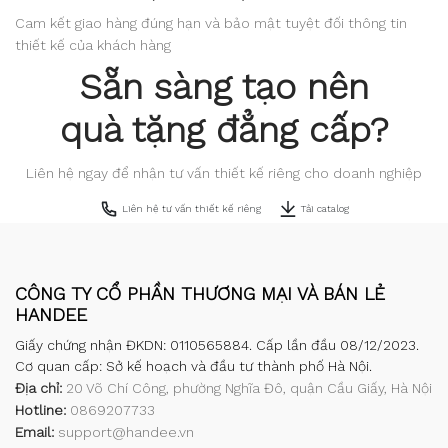
Cam kết giao hàng đúng hạn và bảo mật tuyệt đối thông tin
thiết kế của khách hàng
Sẵn sàng tạo nên
quà tặng đẳng cấp?
Liên hệ ngay để nhận tư vấn thiết kế riêng cho doanh nghiệp
Liên hệ tư vấn thiết kế riêng
Tải catalog
CÔNG TY CỔ PHẦN THƯƠNG MẠI VÀ BÁN LẺ
HANDEE
Giấy chứng nhận ĐKDN: 0110565884. Cấp lần đầu 08/12/2023.
Cơ quan cấp: Sở kế hoạch và đầu tư thành phố Hà Nội.
Địa chỉ:
20 Võ Chí Công, phường Nghĩa Đô, quận Cầu Giấy, Hà Nội
Hotline:
0869207733
Email:
support@handee.vn