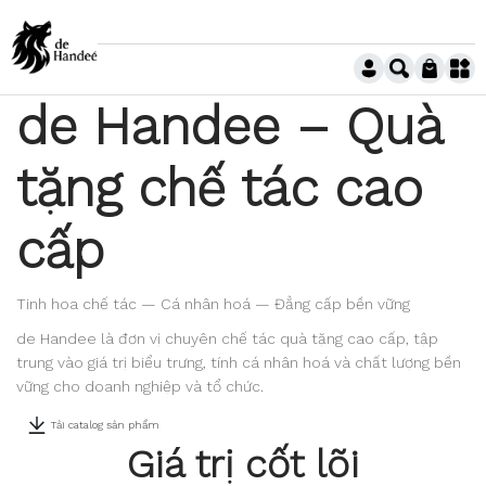
de Handee – Quà
tặng chế tác cao
cấp
Tinh hoa chế tác — Cá nhân hoá — Đẳng cấp bền vững
de Handee là đơn vị chuyên chế tác quà tặng cao cấp, tập
trung vào giá trị biểu trưng, tính cá nhân hoá và chất lượng bền
vững cho doanh nghiệp và tổ chức.
Tải catalog sản phẩm
Giá trị cốt lõi