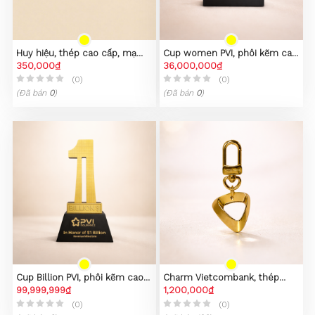
Huy hiệu, thép cao cấp, mạ
Cup women PVI, phôi kẽm cao
PVD vàng 23K
350,000₫
cấp
36,000,000₫
(0)
(0)
(Đã bán
0
)
(Đã bán
0
)
Cup Billion PVI, phôi kẽm cao
Charm Vietcombank, thép
cấp
99,999,999₫
không gỉ 316L, mạ vàng 23k
1,200,000₫
(0)
(0)