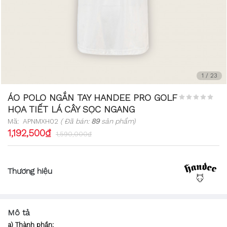
1
/
23
ÁO POLO NGẮN TAY HANDEE PRO GOLF
HỌA TIẾT LÁ CÂY SỌC NGANG
Mã:
APNMXH02
( Đã bán:
89
sản phẩm)
1,192,500₫
1,590,000₫
Thương hiệu
Mô tả
a) Thành phần: