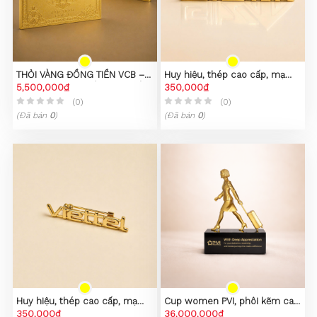
THỎI VÀNG ĐỒNG TIỀN VCB –
Huy hiệu, thép cao cấp, mạ
PHIÊN BẢN SƯU TẦM CAO CẤP
5,500,000₫
PVD vàng 23K
350,000₫
(0)
(0)
(Đã bán
0
)
(Đã bán
0
)
Huy hiệu, thép cao cấp, mạ
Cup women PVI, phôi kẽm cao
PVD vàng 23K
350,000₫
cấp
36,000,000₫