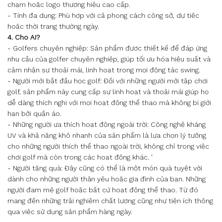
chạm hoặc logo thương hiệu cao cấp.
- Tính đa dụng: Phù hợp với cả phong cách công sở, dự tiệc
hoặc thời trang thường ngày.
4. Cho Ai?
- Golfers chuyên nghiệp: Sản phẩm được thiết kế để đáp ứng
nhu cầu của golfer chuyên nghiệp, giúp tối ưu hóa hiệu suất và
cảm nhận sự thoải mái, linh hoạt trong mọi động tác swing.
- Người mới bắt đầu học golf: Đối với những người mới tập chơi
golf, sản phẩm này cung cấp sự linh hoạt và thoải mái giúp họ
dễ dàng thích nghi với mọi hoạt động thể thao mà không bị giới
hạn bởi quần áo.
- Những người ưa thích hoạt động ngoài trời: Công nghệ kháng
UV và khả năng khô nhanh của sản phẩm là lựa chọn lý tưởng
cho những người thích thể thao ngoài trời, không chỉ trong việc
chơi golf mà còn trong các hoạt động khác. '
- Người tặng quà: Đây cũng có thể là một món quà tuyệt vời
dành cho những người thân yêu hoặc gia đình của bạn. Những
người đam mê golf hoặc bất cứ hoạt động thể thao. Từ đó
mang đến những trải nghiệm chất lượng cũng như tiện ích thông
qua việc sử dụng sản phẩm hàng ngày.