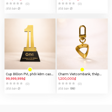
(0)
(0)
(Đã bán
0
)
(Đã bán
0
)
Cup Billion PVI, phôi kẽm cao
Charm Vietcombank, thép
cấp
99,999,999₫
không gỉ 316L, mạ vàng 23k
1,200,000₫
(0)
(0)
(Đã bán
0
)
(Đã bán
198
)