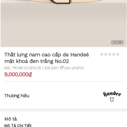
1
/
14
Thắt lưng nam cao cấp de Handeé
mặt khoá đen trắng No.02
Mã:
PK.MK.02.BW.25
( Đã bán:
17
sản phẩm)
9,000,000₫
Thương hiệu
Mô tả
Mô Tả Chi Tiết