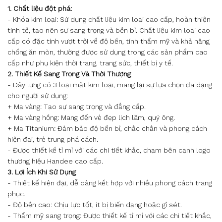
1. Chất liệu đột phá:
- Khóa kim loại: Sử dụng chất liệu kim loại cao cấp, hoàn thiện
tinh tế, tạo nên sự sang trọng và bền bỉ. Chất liệu kim loại cao
cấp có đặc tính vượt trội về độ bền, tính thẩm mỹ và khả năng
chống ăn mòn, thường được sử dụng trong các sản phẩm cao
cấp như phụ kiện thời trang, trang sức, thiết bị y tế.
2. Thiết Kế Sang Trọng Và Thời Thượng
- Dây lưng có 3 loại mặt kim loại, mang lại sự lựa chọn đa dạng
cho người sử dụng:
+ Mạ vàng: Tạo sự sang trọng và đẳng cấp.
+ Mạ vàng hồng: Mang đến vẻ đẹp lịch lãm, quý ông.
+ Mạ Titanium: Đảm bảo độ bền bỉ, chắc chắn và phong cách
hiện đại, trẻ trung phá cách.
- Được thiết kế tỉ mỉ với các chi tiết khắc, chạm bên cạnh logo
thương hiệu Handee cao cấp.
3. Lợi Ích Khi Sử Dụng
- Thiết kế hiện đại, dễ dàng kết hợp với nhiều phong cách trang
phục.
- Độ bền cao: Chịu lực tốt, ít bị biến dạng hoặc gỉ sét.
- Thẩm mỹ sang trọng: Được thiết kế tỉ mỉ với các chi tiết khắc,