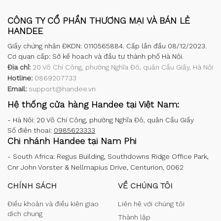
CÔNG TY CỔ PHẦN THƯƠNG MẠI VÀ BÁN LẺ
HANDEE
Giấy chứng nhận ĐKDN: 0110565884. Cấp lần đầu 08/12/2023.
Cơ quan cấp: Sở kế hoạch và đầu tư thành phố Hà Nội.
Địa chỉ:
20 Võ Chí Công, phường Nghĩa Đô, quận Cầu Giấy, Hà Nội
Hotline:
0869207733
Email:
support@handee.vn
Hệ thống cửa hàng Handee tại Việt Nam:
-
Hà Nội: 20 Võ Chí Công, phường Nghĩa Đô, quận Cầu Giấy
Số điện thoại:
0985623333
Chi nhánh Handee tại Nam Phi
-
South Africa: Regus Building, Southdowns Ridge Office Park,
Cnr John Vorster & Nellmapius Drive, Centurion, 0062
CHÍNH SÁCH
VỀ CHÚNG TÔI
Điều khoản và điều kiện giao
Liên hệ với chúng tôi
dịch chung
Thành lập